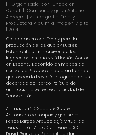
| Organizada por Fundación
Canal |
Comisario y guión: Antonio
Almagro |
Museografía: Empty |
Productora Alquimia Imagen Digital
| 2014
Colaboración con Empty para la
producción de los audiovisuales:
Fotomontajes inmersivos de los
lugares en los que vivió Hernán Cortes
en España. Recorrido en mapas de
sus viajes. Proyección de gran formato
que evoca la travesía integrada en un
decorado del barco. Película de
animación que recrea la ciudad de
Tenochtitlán.
Animación 2D: Sopa de Sobre.
Animación de mapas y grafismo:
Pasos Largos. Arqueología virtual de
Tenochtitlán: Alicia Colmenero. 3D:
David Gonzalez. Samanta Urdari.