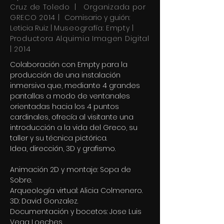
Cruz de Toledo | Organizada por
GRECO 2014 |
Comisario y guión:
Leticia Ruiz |
Museografía: Empty |
Productora Alquimia Imagen Digital
| 2014
Colaboración con Empty para la
producción de una instalación
inmersiva que, mediante 4 grandes
pantallas a modo de ventanales
orientadas hacia los 4 puntos
cardinales, ofrecía al visitante una
introducción a la vida del Greco, su
taller y su técnica pictórica.
Idea, dirección, 3D y grafismo.
Animación 2D y montaje: Sopa de
Sobre.
Arqueología virtual: Alicia Colmenero.
3D: David Gonzalez.
Documentación y bocetos: Jose Luis
Vega Loeches.